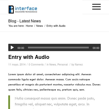
Blog - Latest News
You are here:
Home
/
News
/
Entry with Audio
00:00
00:00
Entry with Audio
/
/
/
11 mayo, 2014
0 Comments
in
News
,
Personal
by
ftamez
Lorem ipsum dolor sit amet, consectetuer adipiscing elit. Aenean
commodo ligula eget dolor. Aenean massa. Cum sociis natoque
penatibus et magnis dis parturient montes, nascetur ridiculus mus. Donec
quam felis, ultricies nec, pellentesque eu, pretium quis, sem.
Nulla consequat massa quis enim. Donec pede justo,
fringilla vel, aliquet nec, vulputate eget, arcu. In