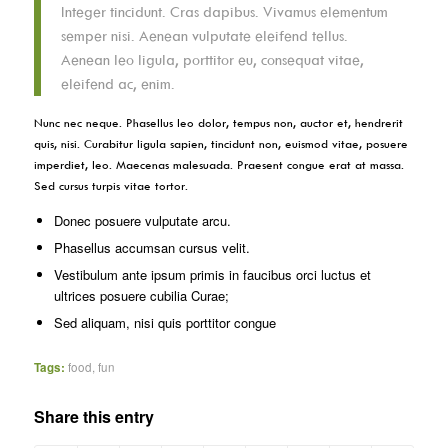
Integer tincidunt. Cras dapibus. Vivamus elementum
semper nisi. Aenean vulputate eleifend tellus.
Aenean leo ligula, porttitor eu, consequat vitae,
eleifend ac, enim.
Nunc nec neque. Phasellus leo dolor, tempus non, auctor et, hendrerit
quis, nisi. Curabitur ligula sapien, tincidunt non, euismod vitae, posuere
imperdiet, leo. Maecenas malesuada. Praesent congue erat at massa.
Sed cursus turpis vitae tortor.
Donec posuere vulputate arcu.
Phasellus accumsan cursus velit.
Vestibulum ante ipsum primis in faucibus orci luctus et
ultrices posuere cubilia Curae;
Sed aliquam, nisi quis porttitor congue
Tags:
food
,
fun
Share this entry