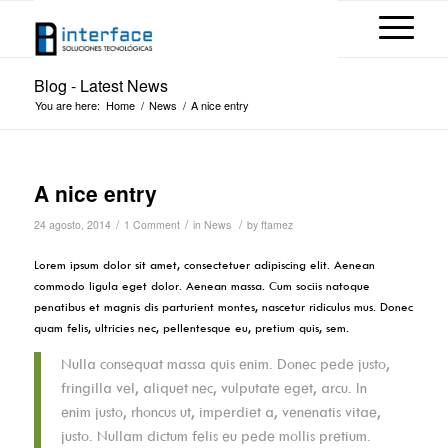
Blog - Latest News
You are here:
Home
/
News
/
A nice entry
A nice entry
/
/
/
24 agosto, 2014
1 Comment
in
News
by
ftamez
Lorem ipsum dolor sit amet, consectetuer adipiscing elit. Aenean
commodo ligula eget dolor. Aenean massa. Cum sociis natoque
penatibus et magnis dis parturient montes, nascetur ridiculus mus. Donec
quam felis, ultricies nec, pellentesque eu, pretium quis, sem.
Nulla consequat massa quis enim. Donec pede justo,
fringilla vel, aliquet nec, vulputate eget, arcu. In
enim justo, rhoncus ut, imperdiet a, venenatis vitae,
justo. Nullam dictum felis eu pede mollis pretium.